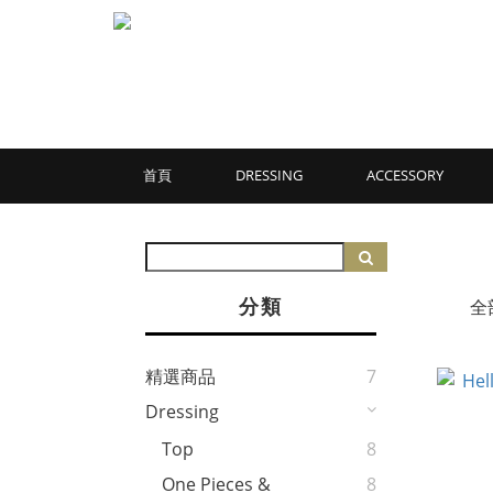
首頁
DRESSING
ACCESSORY
分類
全
精選商品
7
Dressing
Top
8
One Pieces &
8