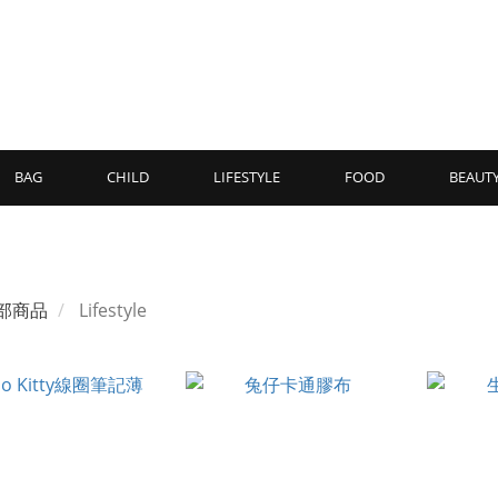
BAG
CHILD
LIFESTYLE
FOOD
BEAUT
部商品
Lifestyle