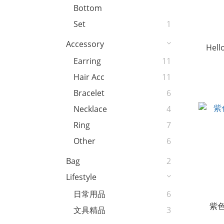
Bottom
Set
1
Accessory
Hel
Earring
11
Hair Acc
11
Bracelet
6
Necklace
4
Ring
7
Other
6
Bag
2
Lifestyle
日常用品
6
紫
文具精品
3