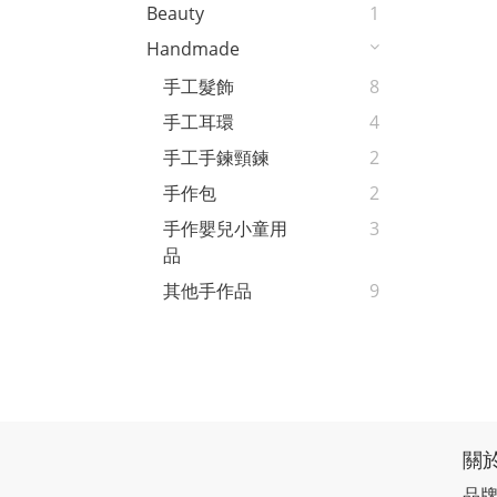
Beauty
1
Handmade
手工髮飾
8
手工耳環
4
手工手鍊頸鍊
2
手作包
2
手作嬰兒小童用
3
品
其他手作品
9
關
品