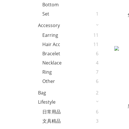
Bottom
Set
1
Accessory
Earring
11
Hair Acc
11
Bracelet
6
Necklace
4
Ring
7
Other
6
Bag
2
Lifestyle
日常用品
6
文具精品
3