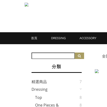
首頁
DRESSING
ACCESSORY
全
分類
精選商品
7
Dressing
Top
8
One Pieces &
8