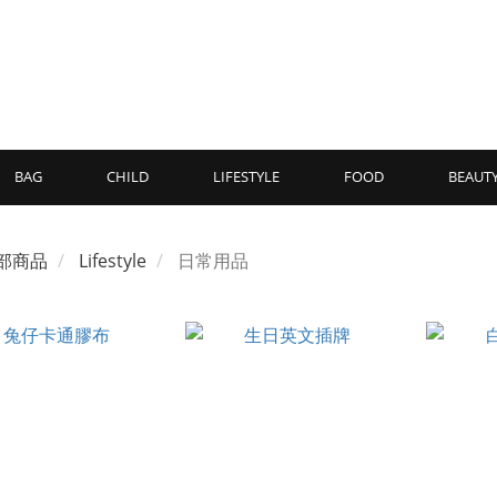
BAG
CHILD
LIFESTYLE
FOOD
BEAUT
部商品
Lifestyle
日常用品