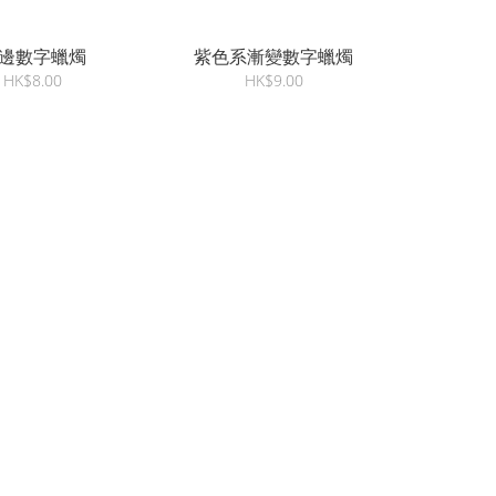
邊數字蠟燭
紫色系漸變數字蠟燭
HK$8.00
HK$9.00