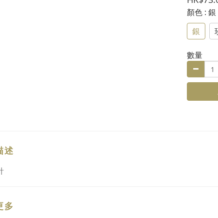
顏色
: 銀
銀
數量
描述
針
更多