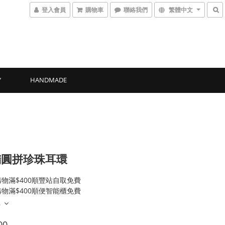
登入會員
購物車
聯絡我們
繁體中文
Y
HANDMADE
橢圓拼珍珠耳環
物滿$400順豐站自取免費
物滿$400順便智能櫃免費
多
00