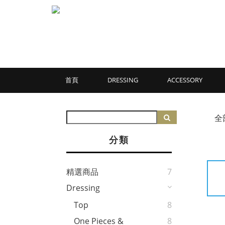
首頁
DRESSING
ACCESSORY
全
分類
精選商品
7
Dressing
Top
8
One Pieces &
8