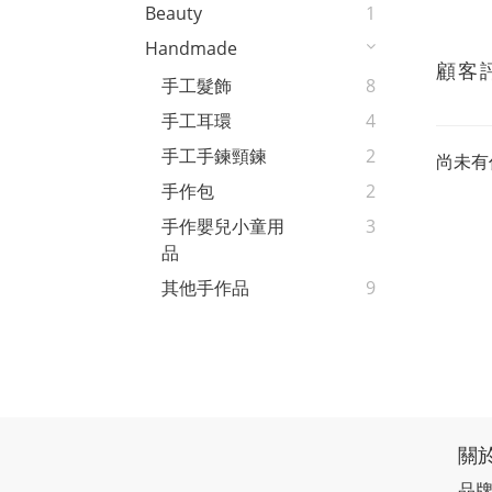
Beauty
1
Handmade
顧客
手工髮飾
8
手工耳環
4
手工手鍊頸鍊
2
尚未有
手作包
2
手作嬰兒小童用
3
品
其他手作品
9
關
品