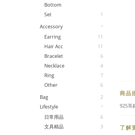
Bottom
Set
1
Accessory
Earring
11
Hair Acc
11
Bracelet
6
Necklace
4
Ring
7
Other
6
商品
Bag
2
925耳
Lifestyle
日常用品
6
文具精品
3
了解