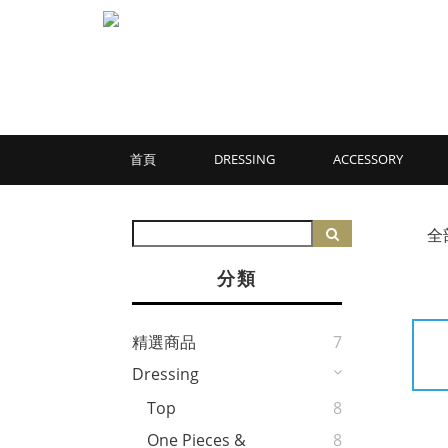
首頁
DRESSING
ACCESSORY
全
分類
精選商品
7
Dressing
Top
8
One Pieces &
8