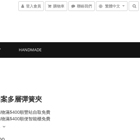
登入會員
購物車
聯絡我們
繁體中文
Y
HANDMADE
圖案多層彈簧夾
物滿$400順豐站自取免費
物滿$400順便智能櫃免費
多
00