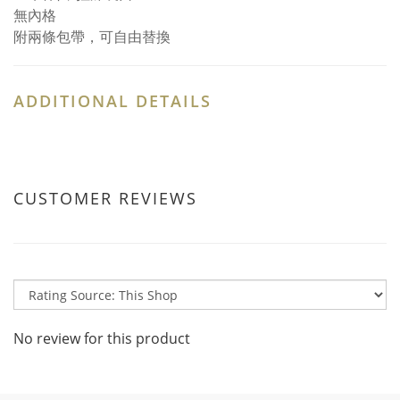
無內格
附兩條包帶，可自由替換
ADDITIONAL DETAILS
CUSTOMER REVIEWS
No review for this product