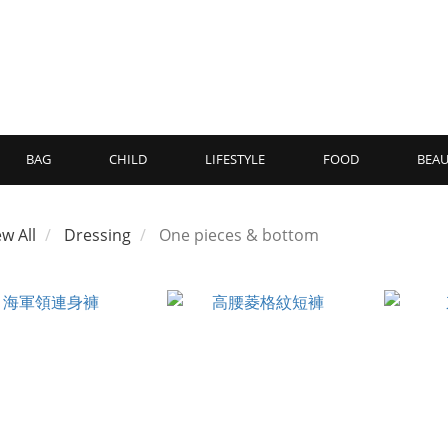
BAG
CHILD
LIFESTYLE
FOOD
BEAU
ew All
Dressing
One pieces & bottom