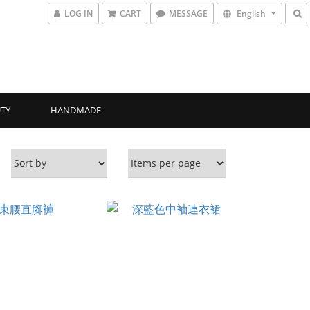
LOG IN
CART
MESSAGE
English
TY
HANDMADE