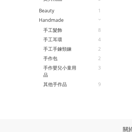
Beauty
1
Handmade
手工髮飾
8
手工耳環
4
手工手鍊頸鍊
2
手作包
2
手作嬰兒小童用
3
品
其他手作品
9
關