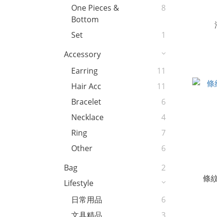
One Pieces &
8
Bottom
Set
1
Accessory
Earring
11
Hair Acc
11
Bracelet
6
Necklace
4
Ring
7
Other
6
Bag
2
條
Lifestyle
日常用品
6
文具精品
3