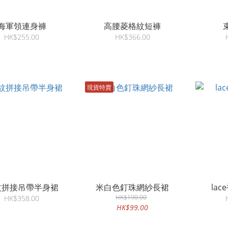
海軍領連身褲
高腰菱格紋短褲
HK$255.00
HK$366.00
現貨特賣
紋拼接吊帶半身裙
米白色釘珠網紗長裙
la
HK$190.00
HK$358.00
HK$99.00