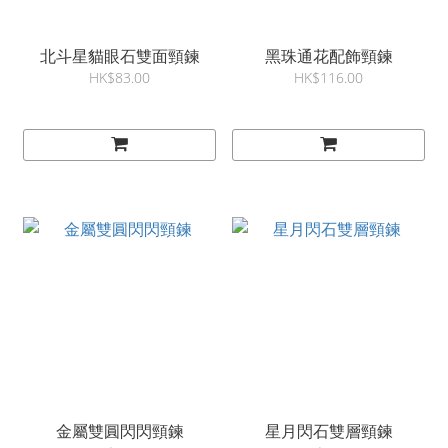
北斗星貓眼石雙面頸鍊
黑珠通花配飾頸鍊
HK$83.00
HK$116.00
金屬雙圓閃閃頸鍊
星月閃石雙層頸鍊