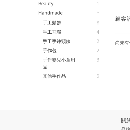
Beauty
1
Handmade
顧客
手工髮飾
8
手工耳環
4
手工手鍊頸鍊
2
尚未有
手作包
2
手作嬰兒小童用
3
品
其他手作品
9
關
品