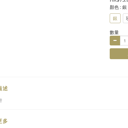
顏色
: 銀
銀
數量
描述
針
更多