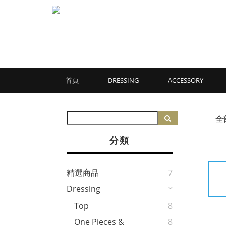
首頁
DRESSING
ACCESSORY
全
分類
精選商品
7
Dressing
Top
8
One Pieces &
8