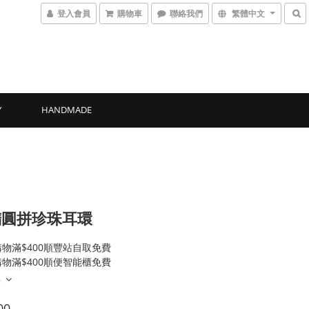
登入會員
購物車
聯絡我們
繁體中文
Y
HANDMADE
橢圓拼珍珠耳環
物滿$400順豐站自取免費
物滿$400順便智能櫃免費
多
00