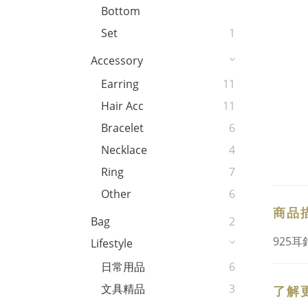
Bottom
Set
1
Accessory
Earring
11
Hair Acc
11
Bracelet
6
Necklace
4
Ring
7
Other
6
商品
Bag
2
925耳
Lifestyle
日常用品
6
文具精品
3
了解