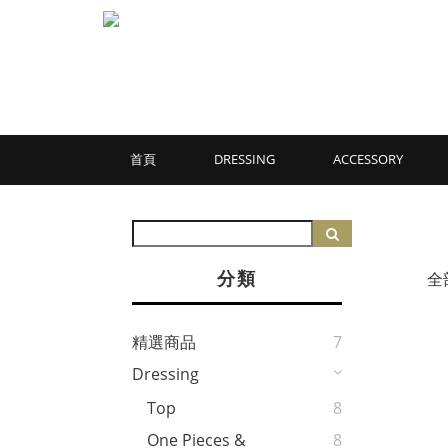
首頁
DRESSING
ACCESSORY
分類
全
精選商品
7
Dressing
Top
8
One Pieces &
8