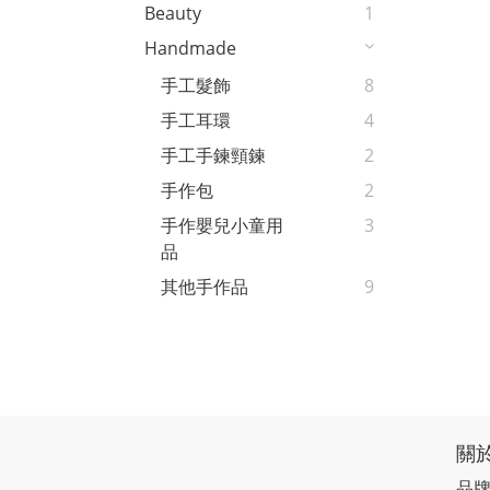
Beauty
1
Handmade
手工髮飾
8
手工耳環
4
手工手鍊頸鍊
2
手作包
2
手作嬰兒小童用
3
品
其他手作品
9
關
品