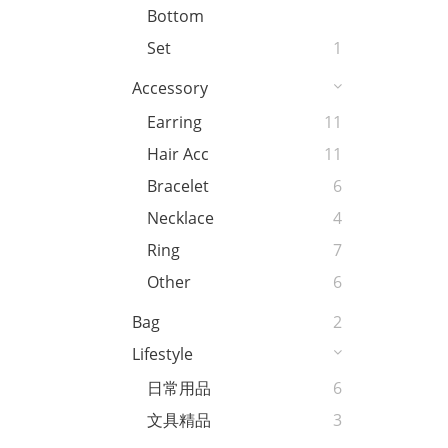
Bottom
Set
1
Accessory
Earring
11
Hair Acc
11
Bracelet
6
Necklace
4
Ring
7
Other
6
Bag
2
Lifestyle
日常用品
6
文具精品
3