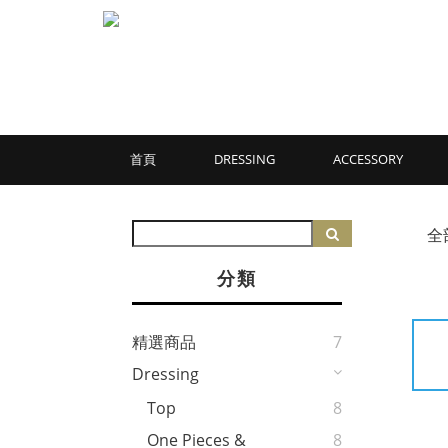
首頁
DRESSING
ACCESSORY
全
分類
精選商品
7
Dressing
Top
8
One Pieces &
8