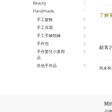
Beauty
1
Handmade
了解
手工髮飾
8
手工耳環
4
手工手鍊頸鍊
2
手作包
2
顧客
手作嬰兒小童用
3
品
其他手作品
9
尚未有
關
品