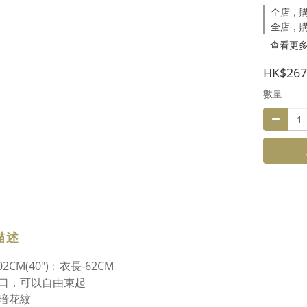
全店，購
全店，購
查看更
HK$267
數量
描述
02CM(40")﹕衣長-62CM
口，可以自由束起
暗花紋